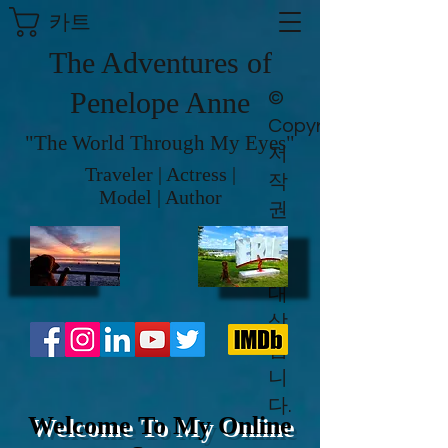
카트
The Adventures of
Penelope Anne
©
Copyright
"The World Through My Eyes"
저
Traveler | Actress |
작
Model | Author
권
보
호
대
상
입
니
다.
Welcome To My Online