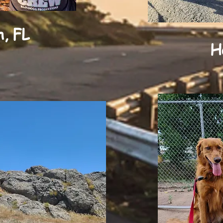
h, FL
H