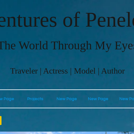
ntures of Pene
The World Through My Eye
Traveler | Actress | Model | Author
w Page
Projects
New Page
New Page
New P