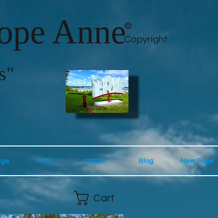
lope Anne
©
Copyright
s"
age
দোকান
যোগাযোগ
Blog
New Page
Cart