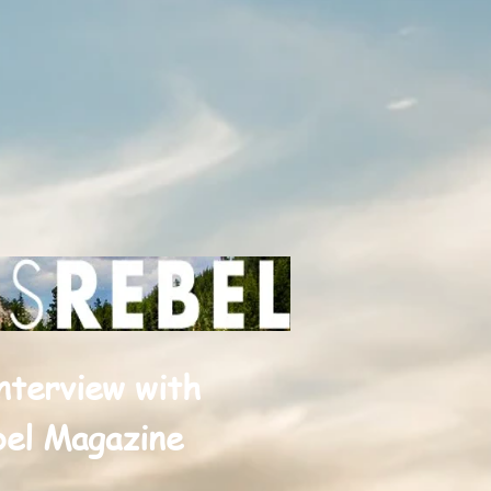
nterview with
el Magazine