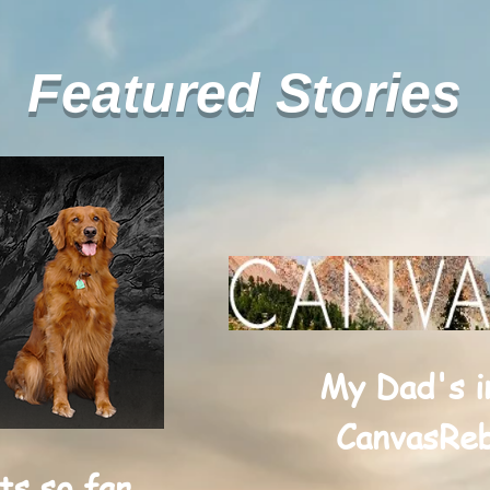
Featured Stories
My Dad's i
CanvasReb
 so far...