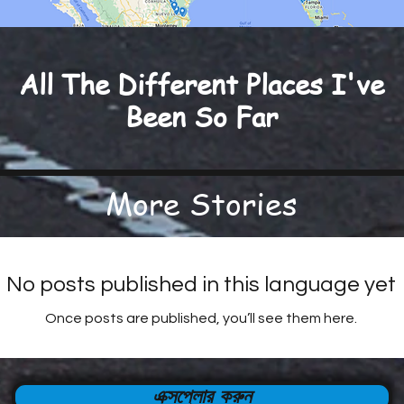
All The Different Places I've
Been So Far
More Stories
No posts published in this language yet
Once posts are published, you’ll see them here.
এক্সপ্লোর করুন