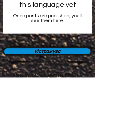
this language yet
Once posts are published, you’ll
see them here.
Истражува
Формулар за претплаќање
Останете во тек
Поднеси