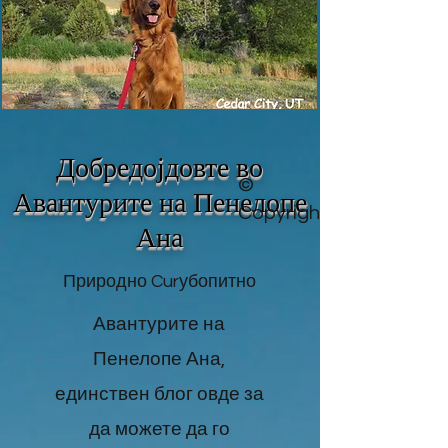
Добредојдовте во
©
Авантурите на Пенелопе
Copyright
Ана
Природно Curубопитно
Авантурите на
Пенелопе Ана,
единствен блог овде за
да можете да го