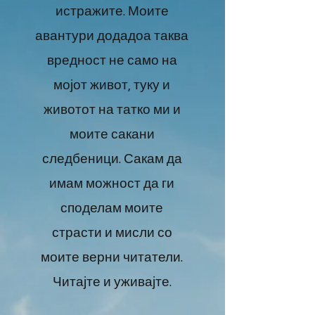
истражите. Моите
авантури додадоа таква
вредност не само на
мојот живот, туку и
животот на татко ми и
моите сакани
следбеници. Сакам да
имам можност да ги
споделам моите
страсти и мисли со
моите верни читатели.
Читајте и уживајте.