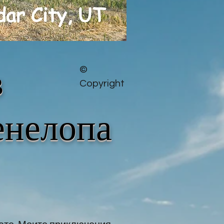
в
©
Copyright
енелопа