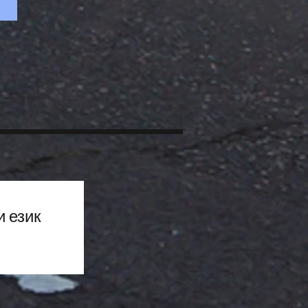
и език
.