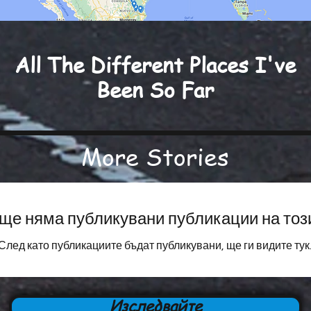
All The Different Places I've
Been So Far
More Stories
ще няма публикувани публикации на тоз
След като публикациите бъдат публикувани, ще ги видите тук
Изследвайте