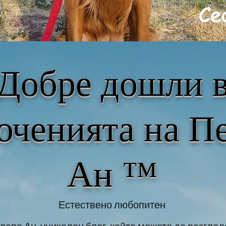
Добре дошли 
ченията на П
Ан ™
Естествено любопитен