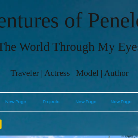
ntures of Pene
The World Through My Eye
Traveler | Actress | Model | Author
New Page
Projects
New Page
New Page