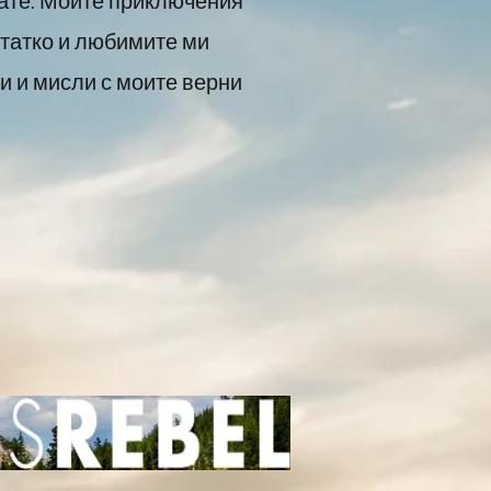
дате. Моите приключения
 татко и любимите ми
и и мисли с моите верни