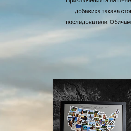
Приключенията на Пенел
добавиха такава сто
последователи. Обичам 