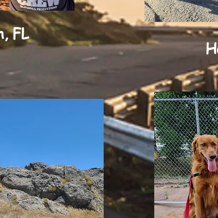
h, FL
H