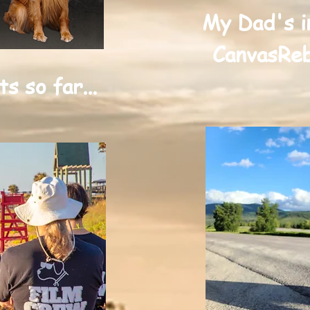
My Dad's i
CanvasReb
 so far...