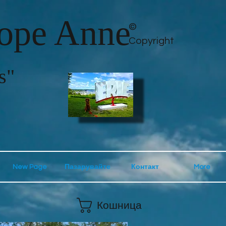
lope Anne
©
Copyright
s"
New Page
Пазарувайте
Контакт
More
Кошница