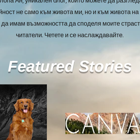
опа Ан, уникален блог, който можете да разгле
йност не само към живота ми, но и към живота на
да имам възможността да споделя моите страст
читатели. Четете и се наслаждавайте.
Featured Stories