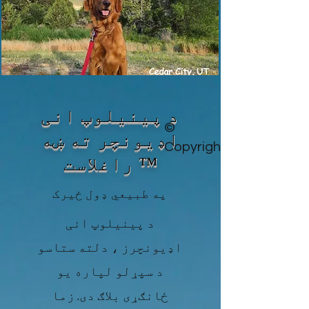
د پینیلوپ انی
©
اډیونچر ته ښه
Copyright
راغلاست ™
په طبیعي ډول ځیرک
د پینیلوپ انی
اډیونچرز ، دلته ستاسو
د سپړلو لپاره یو
ځانګړی بلاګ دی. زما