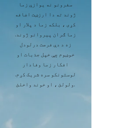
سفرونو نه یوازې زما
ژوند ته دا ارزښت اضافه
کړی ، بلکه زما د پلار او
زما ګران پیروانو ژوند.
زه د دې فرصت درلودل
خوښوم چې خپل جذبات او
افکار زما وفادار
لوستونکو سره شریک کړم.
ولولئ ، او خوند واخلئ.